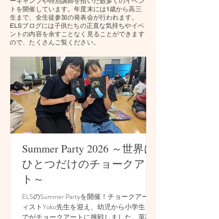
ーキャンプや特別講師を招いた
数多くのイベン
トを開催しています。
年度末には1歳から高三
生まで、全生徒参加の発表会が行われます。
​ELSブログには子供たちの正直な気持ちやイベ
ントの内容を余すことなく見ることができます
ので、たくさんご覧ください。
Summer Party 2026 ～世界に
ひとつだけのチョークアー
ト～
ELSのSummer Partyを開催！チョークアーテ
ィストYoko先生を迎え、幼児から小学生ま
でがチョークアートに挑戦しました。英語