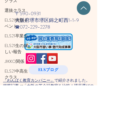
クラス
選抜クラス
〒590-0931
大阪府堺市堺区錦之町西1-1-9
ELS21特別イ
ベント
☎​072-229-2278
ELS21卒業生
ELS21生の嬉
しい報告
JIKKO関係
ELSブログ
ELS21中高生
クラス
「わんぱく教育カンパニー」
で紹介されました。
掲載記事：
「大阪の英会話教室を比較！講座選びの
ELS21幼児ク
ポイントや目的別に英会話スクールを解説！」
ラス
ELS21ハロウ
ィン
ELS21海外研
修
ELS21親子ク