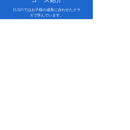
ELS21ではお子様の成長に合わせたクラ
スで学んでいます。
親子クラス
幼児クラス
小学生クラス
中高生クラス
トライアルレッスン