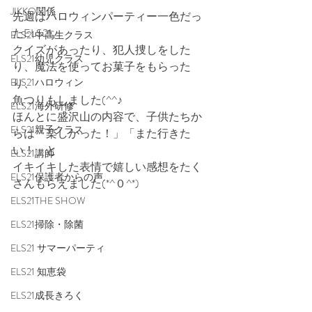
JIKKO関係
先週はハロウィンパーティー一色だっ
たELS21。
ELS21中高生クラス
クイズがあったり、犯人捜しをした
ELS21幼児クラス
り、魔法を使ってお菓子をもらった
ELS21ハロウィン
り、
魚つりもしました(^^♪
ELS21海外研修
ほんとに盛沢山の内容で、子供たちか
ELS21親子クラス
らは「楽しかった！」「また行きた
い！」と
ELS21講師
イキイキした表情で嬉しい感想をたく
ELS21保護者からの声
さんもらえました(*^０^*)
ELS21THE SHOW
ELS21掃除・除菌
ELS21 サマーパーティ
ELS21 知恵袋
ELS21成長きろく