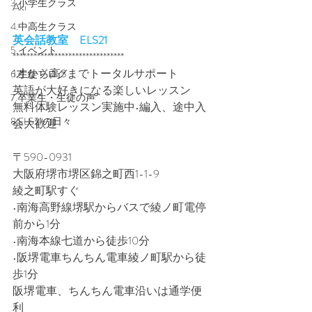
3.小学生クラス
Aki
4.中高生クラス
英会話教室　ELS21
5.イベント
********************************
1才から高3までトータルサポート
6.生徒ブログ
英語が大好きになる楽しいレッスン
7.卒業生・生徒の声
無料体験レッスン実施中•編入、途中入
8.ELS21の日々
会大歓迎
〒590-0931
大阪府堺市堺区錦之町西1-1-9
綾之町駅すぐ
•南海高野線堺駅からバスで綾ノ町電停
前から1分
•南海本線七道から徒歩10分
•阪堺電車ちんちん電車綾ノ町駅から徒
歩1分
阪堺電車、ちんちん電車沿いは通学便
利