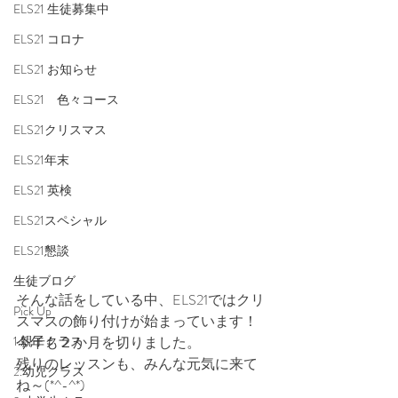
ELS21 生徒募集中
ELS21 コロナ
ELS21 お知らせ
ELS21 色々コース
ELS21クリスマス
ELS21年末
ELS21 英検
ELS21スペシャル
ELS21懇談
生徒ブログ
そんな話をしている中、ELS21ではクリ
Pick Up
スマスの飾り付けが始まっています！
1.親子クラス
今年も２か月を切りました。
残りのレッスンも、みんな元気に来て
2.幼児クラス
ね～(*^-^*)