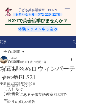
​子ども英会話教室 ELS21
お問い合わせ 072-229-2278
ELS21で英会話学びませんか？
体験レッスン申し込み
記事
全ての記事
ELS21
全ての記事
2020年11月4日
読了時間: 1分
堺市堺区ハロウィンパーテ
ELS21小学生クラス
ィー＠ELS21
選抜クラス
更新日：
2025年9月10日
ELS21特別イベント
こんにちは。
ELS21卒業生
堺市堺区にある子供英語教室ELS21で
す。
ELS21生の嬉しい報告