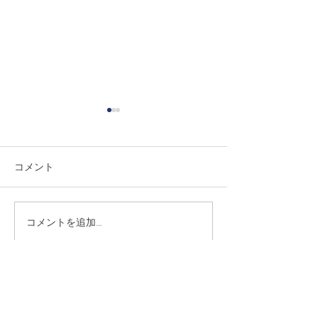
コメント
ELS21 Tea party 
2023 ELS21 Summer camp
コメントを追加…