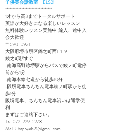
子供英会話教室　ELS21
********************************
1才から高3までトータルサポート
英語が大好きになる楽しいレッスン
無料体験レッスン実施中•編入、途中入
会大歓迎
〒590-0931
大阪府堺市堺区錦之町西1-1-9
綾之町駅すぐ
•南海高野線堺駅からバスで綾ノ町電停
前から1分
•南海本線七道から徒歩10分
•阪堺電車ちんちん電車綾ノ町駅から徒
歩1分
阪堺電車、ちんちん電車沿いは通学便
利
まずはご連絡下さい。
Tel: 072-229-2278
Mail：happyels21@gmail.com