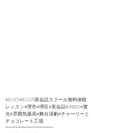
#ELS21
#ELS21英会話スクール無料体験
レッスン
#堺市
#堺区
#英会話
#JIKKO
#實
光
#雰囲気最高
#舞台演劇
#チャーリーと
チョコレート工場
********************************