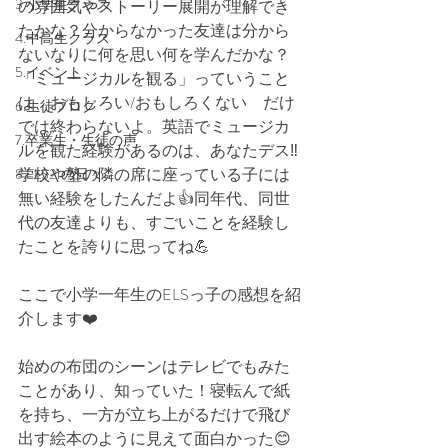
3.小学生クラス
の雰囲気やストーリー展開が理解でき
たかな？分からなかった友達は分から
4.中高生クラス
ないなりに何を思い何を学んだかな？
5.イベント
「ミュージカルを観る」っていうこと
は、おもしろい/おもしろくない　だけ
6.生徒ブログ
では終わらないよ。英語でミュージカ
7.卒業生・生徒の声
ルを観た経験があるのは、あなたデス‼️
学校や塾の隣の席に座っている子には
8.ELS21の日々
無い経験をしたんだよ👍同年代、同世
代の友達よりも、すごいことを経験し
たことを誇りに思ってね💪
ここで小学一年生のELSっ子の感想を紹
介します❤️
始めの布団のシーンはテレビでもみた
ことがあり、知っていた！寝転んで紙
を持ち、一方が立ち上がるだけで飛び
出す絵本のように見えて面白かった😊