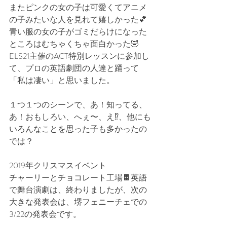
またピンクの女の子は可愛くてアニメ
の子みたいな人を見れて嬉しかった💕
青い服の女の子がゴミだらけになった
ところはむちゃくちゃ面白かった🤣
ELS21主催のACT特別レッスンに参加し
て、プロの英語劇団の人達と踊って
「私は凄い」と思いました。
１つ１つのシーンで、あ！知ってる、
あ！おもしろい、へぇ〜、え⁉️、他にも
いろんなことを思った子も多かったの
では？
2019年クリスマスイベント
チャーリーとチョコレート工場🍫英語
で舞台演劇は、終わりましたが、次の
大きな発表会は、堺フェニーチェでの
3/22の発表会です。