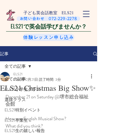
​子ども英会話教室 ELS21
お問い合わせ 072-229-2278
ELS21で英会話学びませんか？
体験レッスン申し込み
記事
全ての記事
ELS21
全ての記事
2019年12月21日
読了時間: 3分
ELS21 Christmas Big Show✨
ELS21小学生クラス
December 21 on Saturday @堺市総合福祉
選抜クラス
会館
ELS21特別イベント
How was English Musical Show?
ELS21卒業生
What did you think?
ELS21生の嬉しい報告