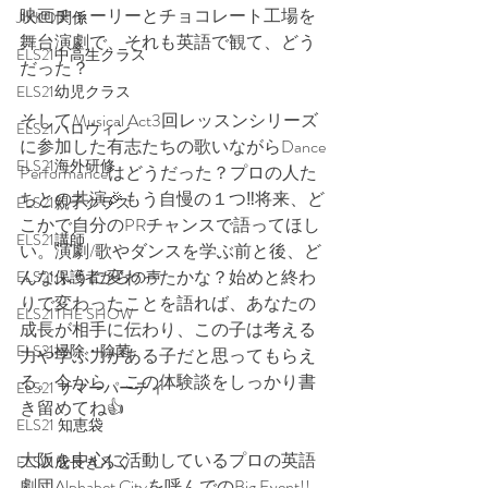
映画チャーリーとチョコレート工場を
JIKKO関係
舞台演劇で、それも英語で観て、どう
ELS21中高生クラス
だった？
ELS21幼児クラス
そしてMusical Act3回レッスンシリーズ
ELS21ハロウィン
に参加した有志たちの歌いながらDance 
ELS21海外研修
Performanceはどうだった？プロの人た
ちとの共演🎉もう自慢の１つ‼️将来、ど
ELS21親子クラス
こかで自分のPRチャンスで語ってほし
ELS21講師
い。演劇/歌やダンスを学ぶ前と後、ど
んなふうに変わったかな？始めと終わ
ELS21保護者からの声
りで変わったことを語れば、あなたの
ELS21THE SHOW
成長が相手に伝わり、この子は考える
ELS21掃除・除菌
力や学ぶ力がある子だと思ってもらえ
る。今から　この体験談をしっかり書
ELS21 サマーパーティ
き留めてね👍
ELS21 知恵袋
大阪を中心に活動しているプロの英語
ELS21成長きろく
劇団Alphabet Cityを呼んでのBig Event!!