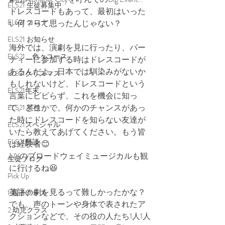
ELS21 生徒募集中
ドレスコードもあって、最初はいった
ELS21 コロナ
い何？って思ったんじゃない？
ELS21 お知らせ
海外では、演劇を見に行ったり、パー
ELS21 色々コース
ティーに参加する時はドレスコードが
あるんだよ。日本では馴染みがないか
ELS21クリスマス
もしれないけど、ドレスコードという
ELS21年末
言葉にビビらず、これを機会に知っ
て、どこかで、何かのチャンスがあっ
ELS21 英検
た時にドレスコードを知らない友達が
ELS21スペシャル
いたら教えてあげてください。もう皆
ELS21懇談
は経験者😊
NYのブロードウェイミュージカルも観
生徒ブログ
に行けるね😆
Pick Up
英語の劇を見るって難しかったかな？
1.親子クラス
でも、声のトーンや身体で表されたア
2.幼児クラス
クションなどで、その役の人たち1人1人