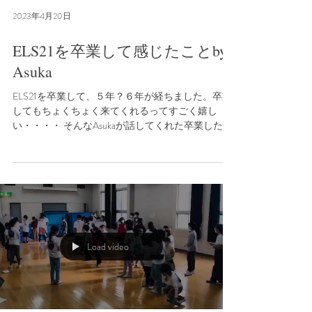
2023年4月20日
ELS21を卒業して感じたことby
Asuka
ELS21を卒業して、５年？６年が経ちました。卒業
してもちょくちょく来てくれるってすごく嬉し
い・・・・ そんなAsukaが話してくれた卒業した後
にわかるELS21の良さ、ELS21の存在の大きさ、や
り遂げたから見えたゴール！！...
Load video