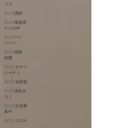
ラス
ELS21講師
ELS21保護者
からの声
ELS21THE
SHOW
ELS21掃除・
除菌
ELS21 サマー
パーティ
ELS21 知恵袋
ELS21成長き
ろく
ELS21 生徒募
集中
ELS21 コロナ