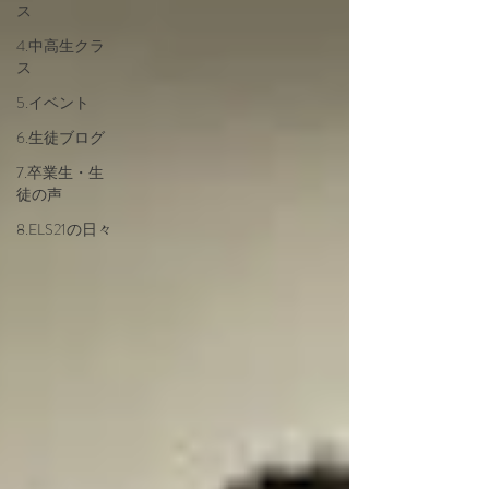
ス
4.中高生クラ
ス
5.イベント
6.生徒ブログ
7.卒業生・生
徒の声
8.ELS21の日々