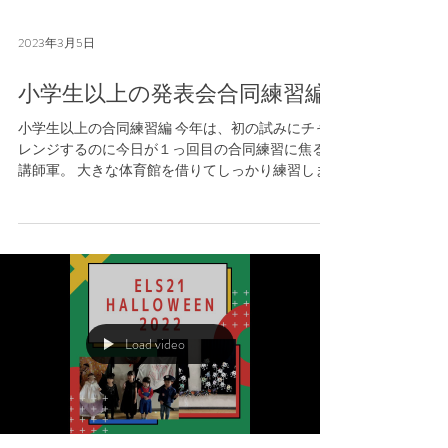
2023年3月5日
小学生以上の発表会合同練習編
小学生以上の合同練習編 今年は、初の試みにチャ
レンジするのに今日が１っ回目の合同練習に焦る
講師軍。 大きな体育館を借りてしっかり練習しま
す！！ 子どもたちは堂々と・・・ みんなでいいも
の作ります！！ だから超ご期待！！ ELS21講師と
繋がっている皆さん・・・是非遊びに来て...
Load video