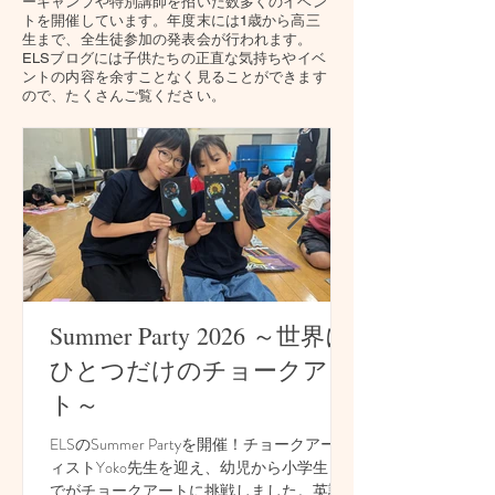
ーキャンプや特別講師を招いた
数多くのイベン
トを開催しています。
年度末には1歳から高三
生まで、全生徒参加の発表会が行われます。
​ELSブログには子供たちの正直な気持ちやイベ
ントの内容を余すことなく見ることができます
ので、たくさんご覧ください。
Summer Party 2026 ～世界に
ひとつだけのチョークアー
ト～
ELSのSummer Partyを開催！チョークアーテ
ィストYoko先生を迎え、幼児から小学生ま
でがチョークアートに挑戦しました。英語