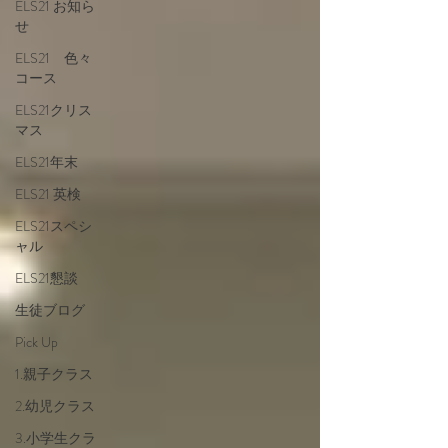
ELS21 お知ら
せ
ELS21 色々
コース
ELS21クリス
マス
ELS21年末
ELS21 英検
ELS21スペシ
ャル
ELS21懇談
生徒ブログ
Pick Up
1.親子クラス
2.幼児クラス
3.小学生クラ