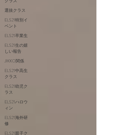
クラス
選抜クラス
ELS21特別イ
ベント
ELS21卒業生
ELS21生の嬉
しい報告
JIKKO関係
ELS21中高生
クラス
ELS21幼児ク
ラス
ELS21ハロウ
ィン
ELS21海外研
修
ELS21親子ク