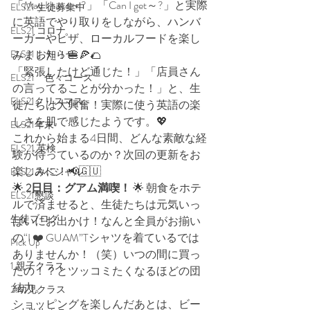
「May I have～?」「Can I get～?」と実際
ELS21 生徒募集中
に英語でやり取りをしながら、ハンバ
ELS21 コロナ
ーガーやピザ、ローカルフードを楽し
ELS21 お知らせ
みました！🍔🍕🌮
「緊張したけど通じた！」「店員さん
ELS21 色々コース
の言ってることが分かった！」と、生
ELS21クリスマス
徒たちは大興奮！実際に使う英語の楽
しさを肌で感じたようです。💖
ELS21年末
これから始まる4日間、どんな素敵な経
ELS21 英検
験が待っているのか？次回の更新をお
楽しみに！📢🇬🇺
ELS21スペシャル
🌟 
2日目：グアム満喫！
 🌟 朝食をホテ
ELS21懇談
ルで済ませると、生徒たちは元気いっ
生徒ブログ
ぱいにお出かけ！なんと全員がお揃い
の“I ❤️ GUAM”Tシャツを着ているでは
Pick Up
ありませんか！（笑）いつの間に買っ
1.親子クラス
たの！？とツッコミたくなるほどの団
結力。
2.幼児クラス
ショッピングを楽しんだあとは、ビー