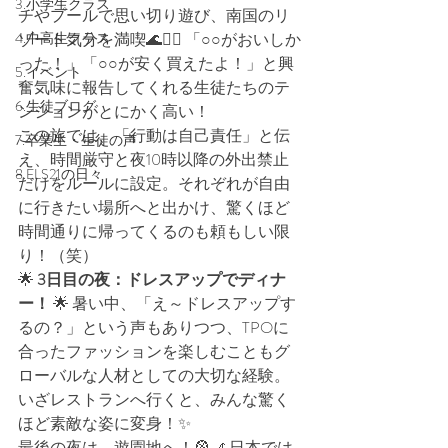
3.小学生クラス
チやプールで思い切り遊び、南国のリ
4.中高生クラス
ゾート気分を満喫🌊🏊‍♂️ 「○○がおいしか
った！」「○○が安く買えたよ！」と興
5.イベント
奮気味に報告してくれる生徒たちのテ
6.生徒ブログ
ンションがとにかく高い！
この旅では、「行動は自己責任」と伝
7.卒業生・生徒の声
え、時間厳守と夜10時以降の外出禁止
8.ELS21の日々
だけをルールに設定。それぞれが自由
に行きたい場所へと出かけ、驚くほど
時間通りに帰ってくるのも頼もしい限
り！（笑）
🌟 
3日目の夜：ドレスアップでディナ
ー！
 🌟 暑い中、「え～ドレスアップす
るの？」という声もありつつ、TPOに
合ったファッションを楽しむこともグ
ローバルな人材としての大切な経験。
いざレストランへ行くと、みんな驚く
ほど素敵な姿に変身！✨
最後の夜は、遊園地へ！🎡🎢 日本では