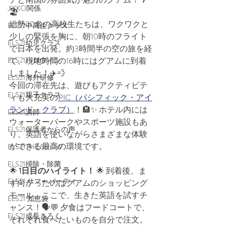
JIKKO関係
🏖️
総勢20名の高校生たちは、ワクワクと
ELS21中高生クラス
少しの緊張を胸に、朝10時のフライト
ELS21幼児クラス
で日本を出発。約3時間半の空の旅を経
ELS21ハロウィン
て、現地時間の16時にはグアムに到着
しました！✈️💨
ELS21海外研修
今回の滞在先は、遊びもアクティビテ
ELS21親子クラス
ィも大充実の
PIC（パシフィック・アイ
ランド・クラブ）
！🏨✨ ホテル内には
ELS21講師
ウォーターパークやスポーツ施設もあ
ELS21保護者からの声
り、英語を使いながらさまざまな体験
ができる最高の環境です。
ELS21THE SHOW
ELS21掃除・除菌
🌟 
1日目のハイライト！
 🌟 到着後、ま
ELS21 サマーパーティ
ず向かったのはグアムのショッピング
モール。ここで、生きた英語を試すチ
ELS21 知恵袋
ャンス！🗣️💬 夕食はフードコートで、
ELS21成長きろく
それぞれ食べたいものを自分で注文。