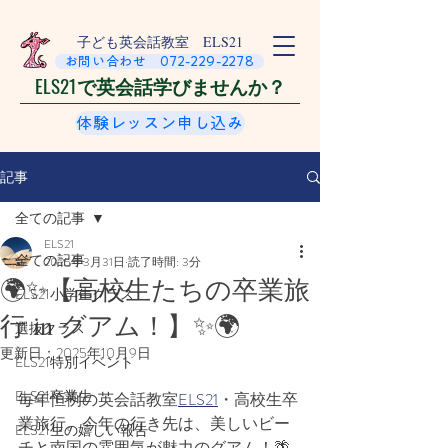
​子ども英会話教室 ELS21
お問い合わせ 072-229-2278
ELS21で英会話学びませんか？
体験レッスン申し込み
記事
全ての記事
ELS21
全ての記事
2025年3月31日
読了時間: 3分
🌍✨【高校生たちの卒業旅
ELS21小学生クラス
行 in グアム！】✨🌍
選抜クラス
更新日：
2025年10月9日
ELS21特別イベント
ELS21卒業生
毎年恒例の英会話教室
ELS21
・高校生卒
業旅行。今年の行き先は、美しいビー
ELS21生の嬉しい報告
チと南国の雰囲気が魅力のグアム！🌴