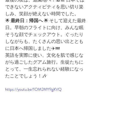
できないアクティビティを思い切り楽
しみ、笑顔が絶えない時間でした。
🌟 
最終日：帰国へ
 🌟 そして迎えた最終
日。早朝のフライトに向け、みんな眠
そうな顔でチェックアウト。ぐったり
しながらも、たくさんの思い出ととも
に日本へ帰国しました✈️💤
英語を実際に使い、文化を肌で感じな
がら過ごしたグアム旅行。生徒たちに
とって、一生忘れられない経験になっ
たことでしょう！🎶
https://youtu.be/1OM2MY9gXVQ